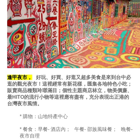
逢甲夜市，
好玩、好買、好逛又超多美食是來到台中必
逛的觀光夜市！這裡經常有新花樣，匯集各地特色小吃；
販賣商品種類玲瑯滿目；個性主題商店林立，物美價廉、
最HITO的流行小物等這裡應有盡有，充分表現出正港的
台灣夜市風情。
* 購物：山地特產中心
* 餐食：早餐- 酒店內； 午餐- 邵族風味餐； 晚餐-
夜市自理