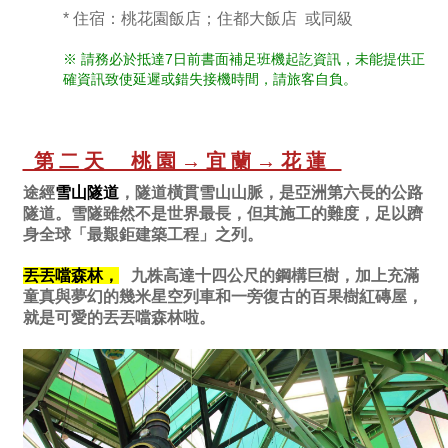
* 住宿：桃花園飯店；住都大飯店 或同級
※ 請務必於抵達7日前書面補足班機起訖資訊，未能提供正
確資訊致使延遲或錯失接機時間，請旅客自負。
第二天 桃園→宜蘭→花蓮
途經
雪山隧道
，隧道橫貫雪山山脈，是亞洲第六長的公路
隧道。雪隧雖然不是世界最長，但其施工的難度，足以躋
身全球「最艱鉅建築工程」之列。
丟丟噹森林，
九株高達十四公尺的鋼構巨樹，加上充滿
童真與夢幻的幾米星空列車和一旁復古的百果樹紅磚屋，
就是可愛的丟丟噹森林啦。