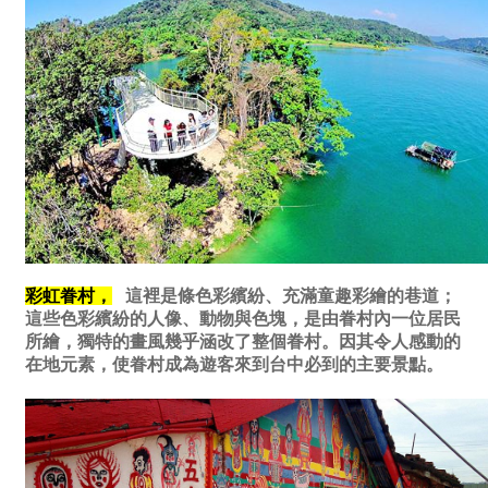
彩虹眷村，
這裡是條色彩繽紛、充滿童趣彩繪的巷道；
這些色彩繽紛的人像、動物與色塊，是由眷村內一位居民
所繪，獨特的畫風幾乎涵改了整個眷村。因其令人感動的
在地元素，使眷村成為遊客來到台中必到的主要景點。