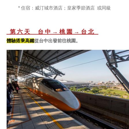
* 住宿：威汀城市酒店；皇家季節酒店 或同級
第六天 台中→桃園→台北
體驗搭乘高鐵
從台中出發前往桃園。