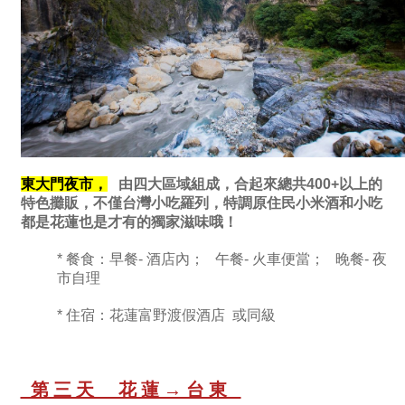
東大門夜市，
由四大區域組成，合起來總共400+以上的
特色攤販，不僅台灣小吃羅列，特調原住民小米酒和小吃
都是花蓮也是才有的獨家滋味哦！
* 餐食：早餐- 酒店內； 午餐- 火車便當； 晚餐- 夜
市自理
* 住宿：花蓮富野渡假酒店 或同級
第三天 花蓮→台東