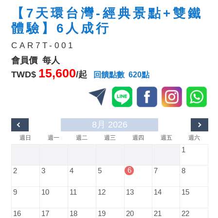
【7天環台灣-經典景點+雙鐵
體驗】6人成行
CAR7T-001
會員價 每人
15,600
TWD$
/起
回饋點數 620點
8月 2026
週日
週一
週二
週三
週四
週五
週六
1
6
2
3
4
5
7
8
9
10
11
12
13
14
15
16
17
18
19
20
21
22