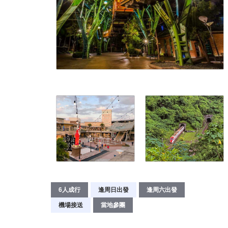
6人成行
逢周日出發
逢周六出發
機場接送
當地參團