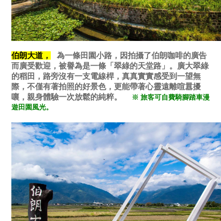
伯朗大道，
為一條田園小路，因拍攝了伯朗咖啡的廣告
而廣受歡迎，被譽為是一條「翠綠的天堂路」。廣大翠綠
的稻田，路旁沒有一支電線桿，真真實實感受到一望無
際，不僅有著拍照的好景色，更能帶著心靈遠離喧囂擾
嚷，親身體驗一次放鬆的純粹。
※ 旅客可自費騎腳踏車漫
遊田園風光。