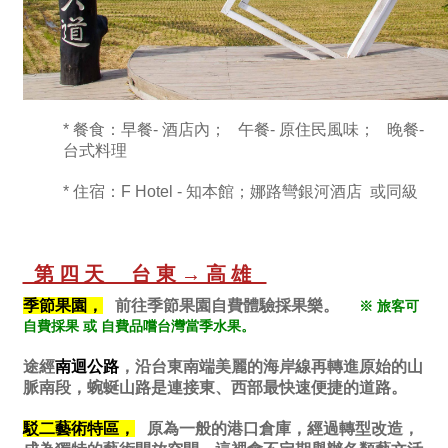
* 餐食：早餐- 酒店內； 午餐- 原住民風味； 晚餐-
台式料理
* 住宿：F Hotel - 知本館；娜路彎銀河酒店 或同級
第四天 台東→高雄
季節果園，
前往季節果園自費體驗採果樂。
※ 旅客可
自費採果 或 自費品嚐台灣當季水果。
途經
南迴公路
，沿台東南端美麗的海岸線再轉進原始的山
脈南段，蜿蜒山路是連接東、西部最快速便捷的道路。
駁二藝術特區，
原為一般的港口倉庫，經過轉型改造，