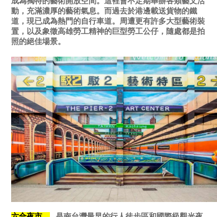
成為獨特的藝術開放空間。這裡會不定期舉辦各類藝文活
動，充滿濃厚的藝術氣息。而過去於港邊載送貨物的鐵
道，現已成為熱門的自行車道。周遭更有許多大型藝術裝
置，以及象徵高雄勞工精神的巨型勞工公仔，隨處都是拍
照的絕佳場景。
六合夜市，
是南台灣最早的行人徒步區和國際級觀光夜