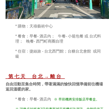
* 購物：天祿藝術中心
* 餐食：早餐- 酒店內； 午餐- 小籠包餐 或 台式料
理； 晚餐- 西門町商圈自理
* 住宿：捷絲旅 - 台北西門館；台糖台北會館 或同
級
第七天 台北→離台
自由活動至集合時間，帶著滿滿的愉快回憶準備前往機場
返回溫暖的家。
* 餐食：早餐- 酒店內
※ 早班機將安排飯店早餐盒。