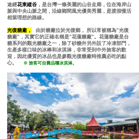
途經
花東縱谷
，是台灣一條美麗的山谷走廊，位在海岸山
脈與中央山脈之間，沿線鄉間風光優美秀麗，是渡假慢活
相當理想的路線。
光復糖廠，
由於糖廠位於光復鄉， 所以常被稱為"光復
糖廠"，其實它的正確名稱是"花蓮糖廠"。花蓮糖廠是台
糖系列的觀光糖廠之一，除了砂糖外另外設了冷凍部門，
生產多樣口味的冰棒和冰淇淋，非常受到中外旅客的歡
迎，因此優質的冰品也是參觀光復糖廠時推薦必吃的點
心。
※ 旅客可自費品嚐冰淇淋。