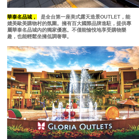
華泰名品城，
是全台第一座美式露天造景OUTLET，能
媲美歐美購物村的氛圍。擁有百大國際品牌進駐，提供專
屬華泰名品城內的獨家優惠。不僅能愉悅地享受購物樂
趣，也能輕鬆坐擁低調奢華。