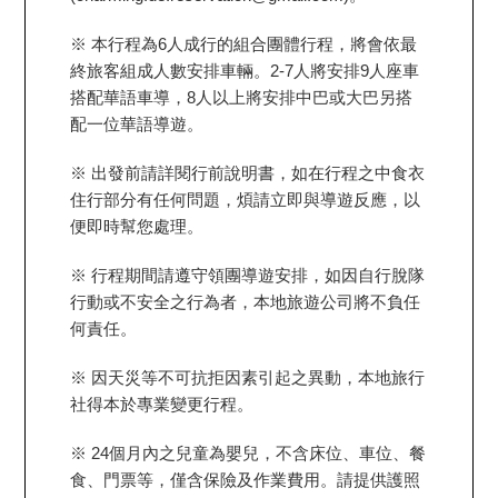
※ 本行程為6人成行的組合團體行程，將會依最
終旅客組成人數安排車輛。2-7人將安排9人座車
搭配華語車導，8人以上將安排中巴或大巴另搭
配一位華語導遊。
※ 出發前請詳閱行前說明書，如在行程之中食衣
住行部分有任何問題，煩請立即與導遊反應，以
便即時幫您處理。
※ 行程期間請遵守領團導遊安排，如因自行脫隊
行動或不安全之行為者，本地旅遊公司將不負任
何責任。
※ 因天災等不可抗拒因素引起之異動，本地旅行
社得本於專業變更行程。
※ 24個月內之兒童為嬰兒，不含床位、車位、餐
食、門票等，僅含保險及作業費用。請提供護照