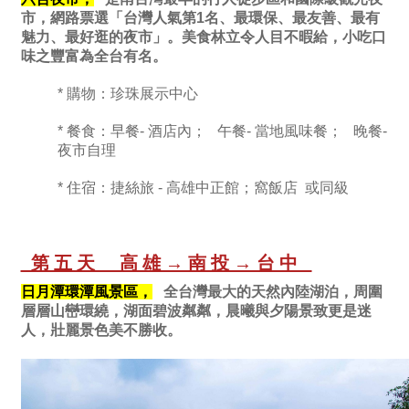
市，網路票選「台灣人氣第1名、最環保、最友善、最有
魅力、最好逛的夜市」。美食林立令人目不暇給，小吃口
味之豐富為全台有名。
* 購物：珍珠展示中心
* 餐食：早餐- 酒店內； 午餐- 當地風味餐； 晚餐-
夜市自理
* 住宿：捷絲旅 - 高雄中正館；窩飯店 或同級
第五天 高雄→南投→台中
日月潭環潭風景區，
全台灣最大的天然內陸湖泊，周圍
層層山巒環繞，湖面碧波粼粼，晨曦與夕陽景致更是迷
人，壯麗景色美不勝收。