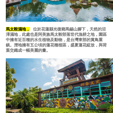
馬太鞍濕地，
位於花蓮縣光復鄉馬錫山腳下，天然的沼
澤濕地，此處也是阿美族馬太鞍部落世代漁耕之地，園區
中擁有近百種的水生植物及動物，是台灣東部的賞鳥重
鎮。溼地擁有五公頃的蓮花種植區，盛夏蓮花綻放，與荷
葉交織成一幅美麗的畫。