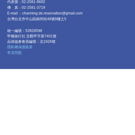
代表號：02-2581-9692
傳 真：02-2581-3719
E-mail ：charming.de.reservation@gmail.com
台灣台北市中山區
錦州街48號8樓之5
統一編號：53928598
甲種旅行社 交觀甲字第7401號
品保協會會員編號：北1926號
隱私權保護政策
常見問題