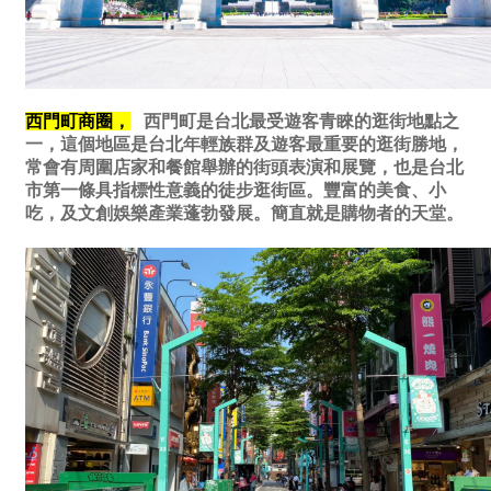
西門町商圈，
西門町是台北最受遊客青睞的逛街地點之
一，這個地區是台北年輕族群及遊客最重要的逛街勝地，
常會有周圍店家和餐館舉辦的街頭表演和展覽，也是台北
市第一條具指標性意義的徒步逛街區。豐富的美食、小
吃，及文創娛樂產業蓬勃發展。簡直就是購物者的天堂。