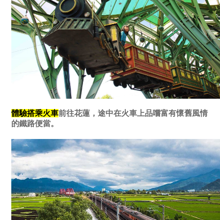
體驗搭乘火車
前往花蓮，途中在火車上品嚐富有懷舊風情
的鐵路便當。