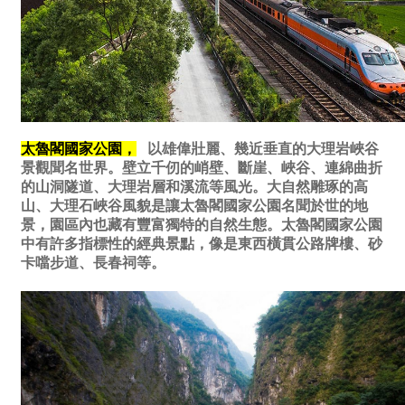
太魯閣國家公園，
以雄偉壯麗、幾近垂直的大理岩峽谷
景觀聞名世界。壁立千仞的峭壁、斷崖、峽谷、連綿曲折
的山洞隧道、大理岩層和溪流等風光。大自然雕琢的高
山、大理石峽谷風貌是讓太魯閣國家公園名聞於世的地
景，園區內也藏有豐富獨特的自然生態。太魯閣國家公園
中有許多指標性的經典景點，像是東西橫貫公路牌樓、砂
卡噹步道、長春祠等。