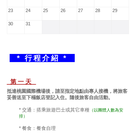
23
24
25
26
27
28
29
30
31
* 行程介紹 *
第一天
抵達桃園國際機場後，請至指定地點由專人接機，將旅客
妥善送至下榻飯店登記入住。隨後旅客自由活動。
* 交通：搭乘旅遊巴士或其它車種
（以團體人數為安
排）
* 餐食：餐食自理