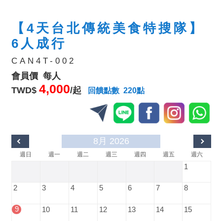
【4天台北傳統美食特搜隊】
6人成行
CAN4T-002
會員價 每人
4,000
TWD$
/起
回饋點數 220點
8月 2026
週日
週一
週二
週三
週四
週五
週六
1
2
3
4
5
6
7
8
9
10
11
12
13
14
15