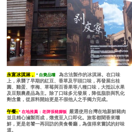
永富冰淇淋，
為古法製作的冰淇淋。在口味
* 自費品嚐
上，承襲了早期的紅豆、香草及芋頭口味，再發展出桂
圓、雞蛋、李梅、草莓與百香果等八種口味，大抵以水果
及豆類農產品為主。除了口味多元發展，降低脂肪與乳化
劑含量，從原料開始更是不假他人之手獨力完成。
午餐-
嚴選使用台灣在地新鮮豬肉
* 在地推薦：老牌張豬腳飯
並且精心滷製而成，燉煮至入口即化。旅客都聞香來嚐
鮮，更是老饕一再回訪的美食餐廳，為值得來嘗試的好味
道。