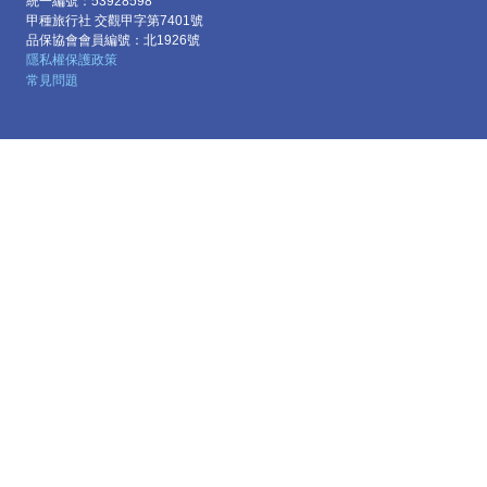
統一編號：53928598
甲種旅行社 交觀甲字第7401號
品保協會會員編號：北1926號
隱私權保護政策
常見問題