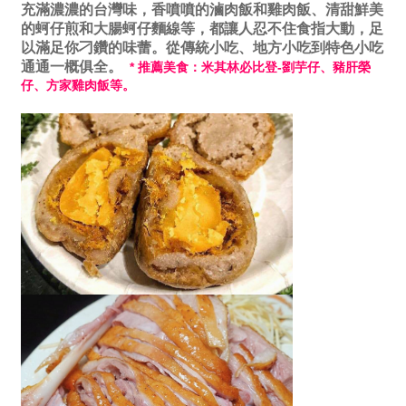
充滿濃濃的台灣味，香噴噴的滷肉飯和雞肉飯、清甜鮮美
的蚵仔煎和大腸蚵仔麵線等，都讓人忍不住食指大動，足
以滿足你刁鑽的味蕾。從傳統小吃、地方小吃到特色小吃
通通一概俱全。
* 推薦美食：米其林必比登-劉芋仔、豬肝榮
仔、方家雞肉飯等。