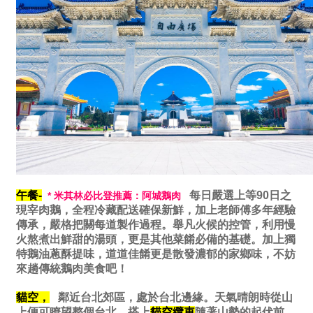
午餐-
每日嚴選上等90日之
* 米其林必比登推薦：阿城鵝肉
現宰肉鵝，全程冷藏配送確保新鮮，加上老師傅多年經驗
傳承，嚴格把關每道製作過程。舉凡火候的控管，利用慢
火熬煮出鮮甜的湯頭，更是其他菜餚必備的基礎。加上獨
特鵝油蔥酥提味，道道佳餚更是散發濃郁的家鄉味，不妨
來趟傳統鵝肉美食吧！
貓空，
鄰近台北郊區，處於台北邊緣。天氣晴朗時從山
上便可瞭望整個台北，搭上
貓空纜車
隨著山勢的起伏前