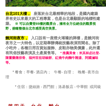
台北101大樓，
座落於台北最精華的地段，是國內建築
界有史以來最大的工程專案，也是台北最顯眼的地標性建
築。
※ 可以自費登89樓的觀景台，擁有全方位絕佳的觀景視
野，俯瞰整個台北市感受高空美景。
饒河街夜市，
入口設有一座燈火璀璨的牌樓，是饒河街
夜市之一大特色，以定期舉辦傳統技藝表演而聞名。除了
小吃外，各種日用百貨如服飾、皮鞋亦物美價廉，此外還
有民俗技藝表演及土產展售等。
* 推薦美食：米其林必比登-
陳董藥燉排骨、福州世祖胡椒餅、紅燒牛肉麵牛雜湯、阿國滷味
等。
* 餐食：早餐- 酒店內； 午餐- 自理； 晚餐- 夜市自
理
* 住宿：捷絲旅 - 西門館；洛碁飯店 - 中華館 或同級