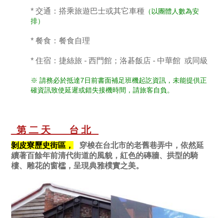
* 交通：搭乘旅遊巴士或其它車種
（以團體人數為安
排）
* 餐食：餐食自理
* 住宿：捷絲旅 - 西門館；洛碁飯店 - 中華館
或同級
※ 請務必於抵達7日前書面補足班機起訖資訊，未能提供正
確資訊致使延遲或錯失接機時間，請旅客自負。
第二天 台北
剝皮寮歷史街區，
穿梭在台北市的老舊巷弄中，依然延
續著百餘年前清代街道的風貌，紅色的磚牆、拱型的騎
樓、雕花的窗櫺，呈現典雅樸實之美。