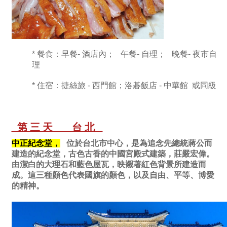
* 餐食：早餐- 酒店內； 午餐- 自理；
晚餐- 夜市自
理
* 住宿：捷絲旅 - 西門館；洛碁飯店 - 中華館 或同級
第三天 台北
中正紀念堂，
位於台北市中心，是為追念先總統蔣公而
建造的紀念堂，古色古香的中國宮殿式建築，莊嚴宏偉。
由潔白的大理石和藍色屋瓦，映襯著紅色背景所建造而
成。這三種顏色代表國旗的顏色，以及自由、平等、博愛
的精神。