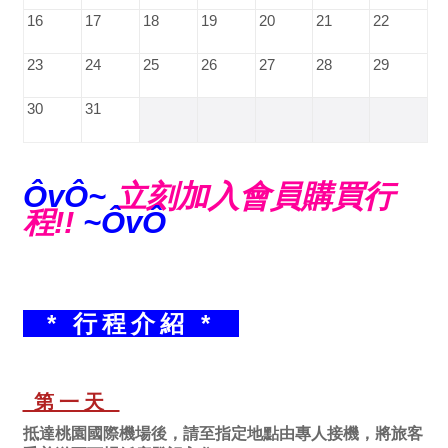
16
17
18
19
20
21
22
23
24
25
26
27
28
29
30
31
ÔvÔ~
立刻加入會員購買行
程!!
~ÔvÔ
* 行程介紹 *
第一天
抵達桃園國際機場後，請至指定地點由專人接機，將旅客