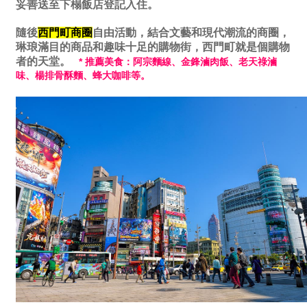
妥善送至下榻飯店登記入住。
隨後
西門町商圈
自由活動，結合文藝和現代潮流的商圈，
琳琅滿目的商品和趣味十足的購物街，西門町就是個購物
者的天堂。
* 推薦美食：阿宗麵線、金鋒滷肉飯、老天祿滷
味、楊排骨酥麵、蜂大咖啡等
。