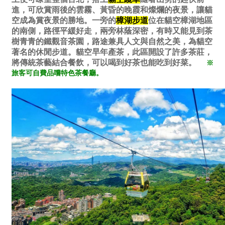
進，可欣賞雨後的雲霧、黃昏的晚霞和燦爛的夜景，讓貓
空成為賞夜景的勝地。一旁的
樟湖步道
位在貓空樟湖地區
的南側，路徑平緩好走，兩旁林蔭深密，有時又能見到茶
樹青青的鐵觀音茶園，路途兼具人文與自然之美，為貓空
著名的休閒步道。貓空早年產茶，此區開設了許多茶莊，
將傳統茶藝結合餐飲，可以喝到好茶也能吃到好菜。
※
旅客可自費品嚐特色茶餐廳。