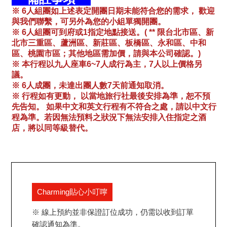
※ 6人組團如上述表定開團日期未能符合您的需求， 歡迎
與我們聯繫，可另外為您的小組單獨開團。
※ 6人組團可到府或1指定地點接送。( ** 限台北市區、新
北市三重區、蘆洲區、新莊區、板橋區、永和區、中和
區、桃園市區；其他地區需加價，請與本公司確認。)
※ 本行程以九人座車6~7人成行為主，7人以上價格另
議。
※ 6人成團，未達出團人數7天前通知取消。
※ 行程如有更動， 以當地旅行社最後安排為準，恕不預
先告知。 如果中文和英文行程有不符合之處，請以中文行
程為準。若因無法預料之狀況下無法安排入住指定之酒
店，將以同等級替代。
Charming貼心小叮嚀
※ 線上預約並非保證訂位成功，仍需以收到訂單
確認通知為準。