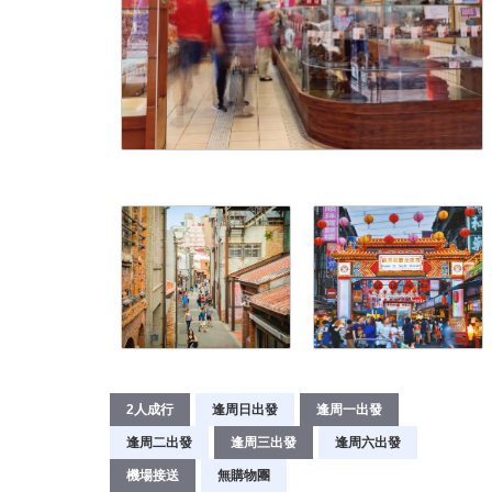
2人成行
逢周日出發
逢周一出發
逢周二出發
逢周三出發
逢周六出發
機場接送
無購物團