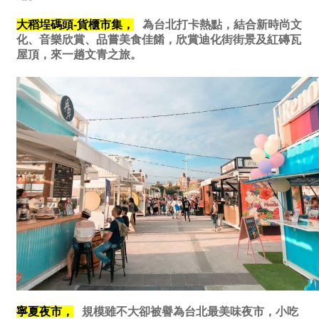
大稻埕碼
頭-貨櫃市集，
為台北打卡熱點，結合新時尚文
化、音樂欣賞、品嘗美食佳餚，欣賞迪化街街景及紅磚瓦
屋頂，來一趟文青之旅。
寧夏夜市，
規模雖不大卻被譽為台北最美味夜市，小吃