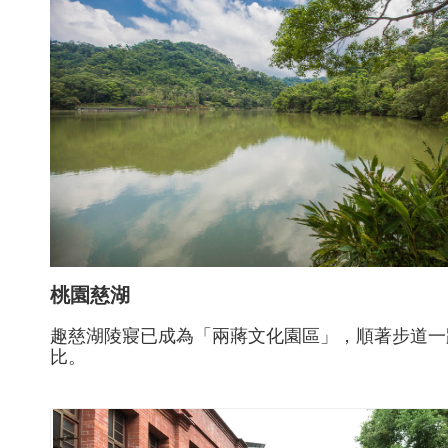
桃園慈湖
趣慈湖陵寢已成為「兩蔣文化園區」，順著步道一
比。