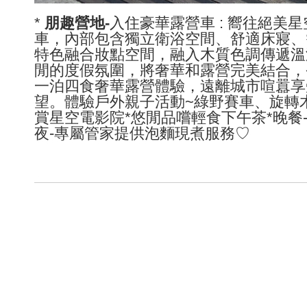
*
朋趣營地-
入住豪華露營車 : 嚮往絕
車，內部包含獨立衛浴空間、舒適床寢、
特色融合妝點空間，融入木質色調傳遞溫
閒的度假氛圍，將奢華和露營完美結合，
一泊四食奢華露營體驗，遠離城市喧囂享
望。體驗戶外親子活動~綠野賽車、旋轉
賞星空電影院*悠閒品嚐輕食下午茶*晚餐-B
夜-專屬管家提供泡麵現煮服務♡