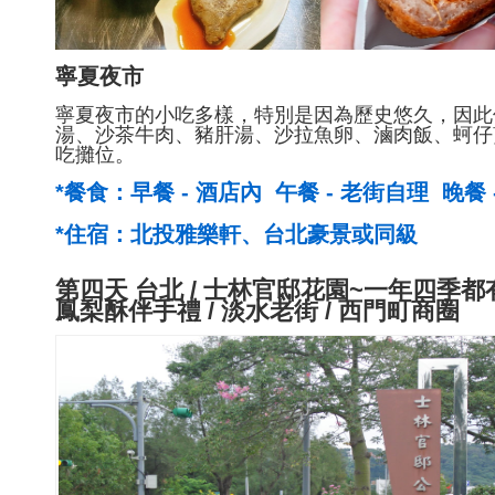
寧夏夜市
寧夏夜市的小吃多樣，特別是因為歷史悠久，因此
湯、沙茶牛肉、豬肝湯、沙拉魚卵、滷肉飯、蚵仔
吃攤位。
*餐食：早餐 - 酒店內 午餐 - 老街自理 晚餐 
*住宿：北投雅樂軒、台北豪景或同級
第四天
台北 / 士林官邸花園~
一年四季都有
鳳梨酥伴手禮 /
淡水老街 /
西門町商圈