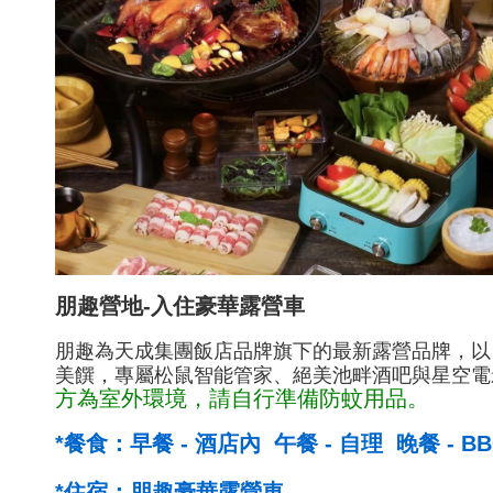
朋趣營地-入住豪華露營車
朋趣為天成集團飯店品牌旗下的最新露營品牌，以
美饌，專屬松鼠智能管家、絕美池畔酒吧與星空電
方為室外環境，請自行準備防蚊用品。
*餐食：早餐 - 酒店內 午餐 - 自理 晚餐 -
*住宿：朋趣豪華露營車