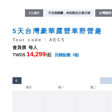
2人成行
不定期開團，特別限定出發日期
台灣護照
5天台灣豪華露營車野營趣
Tour code : AEC5
會員價 每人
14,299
TWD$
/起
回饋點數 0點
週日
週一
週二