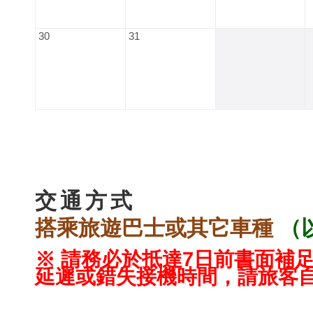
30
31
* 行 程 介 紹 *
交通方式
搭乘旅遊巴士或其它車種
（
※ 請務必於抵達7日前書面補
延遲或錯失接機時間，請旅客