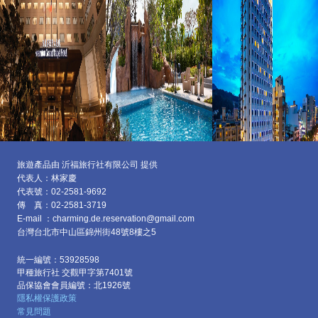
旅遊產品由 沂福旅行社有限公司 提供
代表人：林家慶
代表號：02-2581-9692
傳 真：02-2581-3719
E-mail ：charming.de.reservation@gmail.com
台灣台北市中山區
錦州街48號8樓之5
統一編號：53928598
甲種旅行社 交觀甲字第7401號
品保協會會員編號：北1926號
隱私權保護政策
常見問題