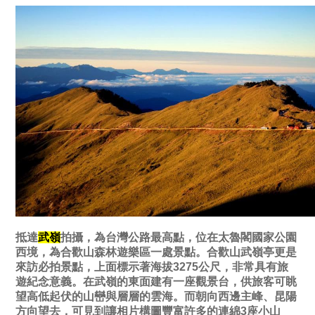
抵達
武嶺
拍攝，為台灣公路最高點，位在太魯閣國家公園
西境，為合歡山森林遊樂區一處景點。合歡山武嶺亭更是
來訪必拍景點，上面標示著海拔3275公尺，非常具有旅
遊紀念意義。在武嶺的東面建有一座觀景台，供旅客可眺
望高低起伏的山巒與層層的雲海。而朝向西邊主峰、昆陽
方向望去，可見到讓相片構圖豐富許多的連綿3座小山