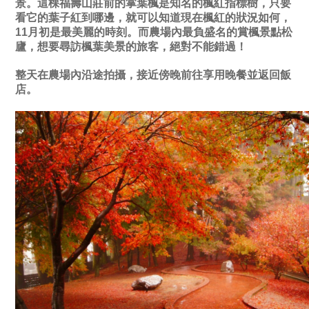
景。這棵福壽山莊前的掌葉楓是知名的楓紅指標樹，只要
看它的葉子紅到哪邊，就可以知道現在楓紅的狀況如何，
11月初是最美麗的時刻。而農場內最負盛名的賞楓景點松
廬，想要尋訪楓葉美景的旅客，絕對不能錯過！
整天在農場內沿途拍攝，接近傍晚前往享用晚餐並返回飯
店。