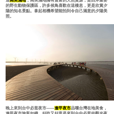
達
高美濕地
，高美濕地擁有豐富的天然資源，是西岸重要
的野生動物保護區，許多候鳥喜歡在這棲息，更是欣賞夕
陽的知名景點。拿起相機希望能拍到令自己滿意的夕陽美
照。
晚上來到台中必逛夜市——
逢甲夜市
品嚐台灣在地美食，
逢甲夜市旅客如織，好吃又好逛是來到台中必逛的觀光夜