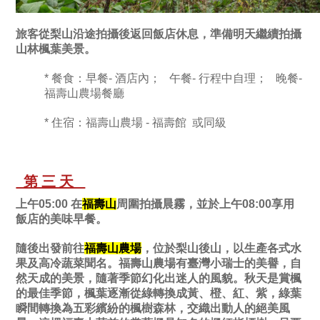
旅客從梨山沿途拍攝後返回飯店休息，準備明天繼續拍攝
山林楓葉美景。
* 餐食：早餐- 酒店內； 午餐- 行程中自理； 晚餐-
福壽山農場餐廳
* 住宿：福壽山農場 - 福壽館 或同級
第三天
上午05:00 在
福壽山
周圍拍攝晨霧，並於上午08:00享用
飯店的美味早餐。
隨後出發前往
福壽山農場
，位於梨山後山，以生產各式水
果及高冷蔬菜聞名。福壽山農場有臺灣小瑞士的美譽，自
然天成的美景，隨著季節幻化出迷人的風貌。秋天是賞楓
的最佳季節，楓葉逐漸從綠轉換成黃、橙、紅、紫，綠葉
瞬間轉換為五彩繽紛的楓樹森林，交織出動人的絕美風