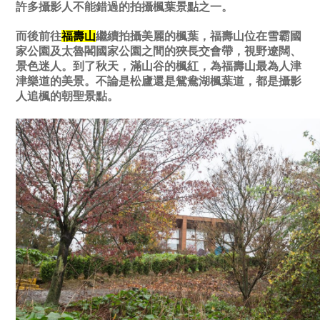
許多攝影人不能錯過的拍攝楓葉景點之一。
而後前往
福壽山
繼續拍攝美麗的楓葉，福壽山位在雪霸國
家公園及太魯閣國家公園之間的狹長交會帶，視野遼闊、
景色迷人。到了秋天，滿山谷的楓紅，為福壽山最為人津
津樂道的美景。不論是松廬還是鴛鴦湖楓葉道，都是攝影
人追楓的朝聖景點。