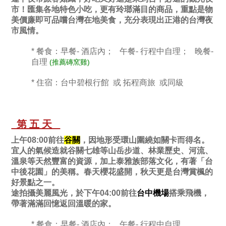
市！匯集各地特色小吃，更有玲瑯滿目的商品，重點是物
美價廉即可品嚐台灣在地美食，充分表現出正港的台灣夜
市風情。
* 餐食：早餐- 酒店內； 午餐- 行程中自理； 晚餐-
自理
(推薦磚窯雞)
* 住宿：台中碧根行館 或 拓程商旅 或同級
第五天
上午08:00前往
谷關
，因地形受環山圍繞如關卡而得名。
宜人的氣候造就谷關七雄等山岳步道、林業歷史、河流、
溫泉等天然豐富的資源，加上泰雅族部落文化，有著「台
中後花園」的美稱。春天櫻花盛開，秋天更是台灣賞楓的
好景點之一。
途拍攝美麗風光，於下午04:00前往
台中機場
搭乘飛機，
帶著滿滿回憶返回溫暖的家。
* 餐食：早餐- 酒店內； 午餐- 行程中自理