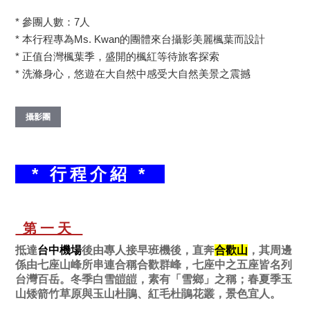
* 參團人數：7人
* 本行程專為Ms. Kwan的團體來台攝影美麗楓葉而設計
* 正值台灣楓葉季，盛開的楓紅等待旅客探索
* 洗滌身心，悠遊在大自然中感受大自然美景之震撼
攝影團
* 行程介紹 *
第一天
抵達
台中機場
後由專人接早班機後，直奔
合歡山
，其周邊
係由七座山峰所串連合稱合歡群峰，七座中之五座皆名列
台灣百岳。冬季白雪皚皚，素有「雪鄉」之稱；春夏季玉
山矮箭竹草原與玉山杜鵑、紅毛杜鵑花叢，景色宜人。