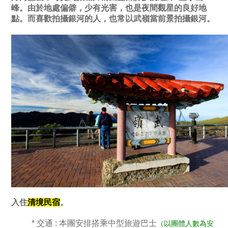
峰。由於地處偏僻，少有光害，也是夜間觀星的良好地
點。而喜歡拍攝銀河的人，也常以武嶺當前景拍攝銀河。
入住
清境民宿
。
* 交通 : 本團安排搭乘中型旅遊巴士
（以團體人數為安