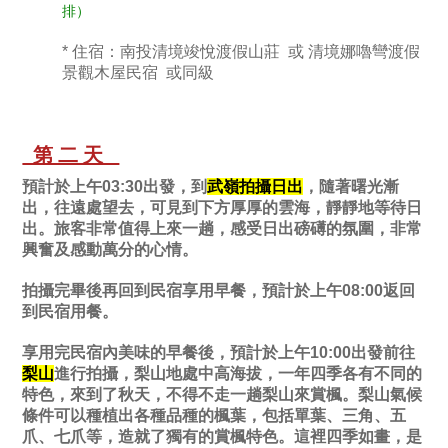
排）
* 住宿：南投清境竣悅渡假山莊 或 清境娜嚕彎渡假
景觀木屋民宿 或同級
第二天
預計於上午03:30出發，到
武嶺
拍攝日出
，隨著曙光漸
出，往遠處望去，可見到下方厚厚的雲海，靜靜地等待日
出。旅客非常值得上來一趟，感受日出磅礡的氛圍，非常
興奮及感動萬分的心情。
拍攝完畢後再回到民宿享用早餐，預計於上午08:00返回
到民宿用餐。
享用完民宿內美味的早餐後，預計於上午10:00出發前往
梨山
進行拍攝，梨山地處中高海拔，一年四季各有不同的
特色，來到了秋天，不得不走一趟梨山來賞楓。梨山氣候
條件可以種植出各種品種的楓葉，包括單葉、三角、五
爪、七爪等，造就了獨有的賞楓特色。這裡四季如畫，是