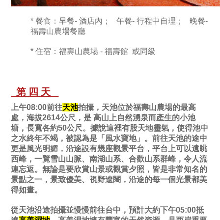
* 餐食：早餐- 酒店內； 午餐- 行程中自理； 晚餐-
福壽山農場餐廳
* 住宿：福壽山農場 - 福壽館 或同級
第四天
上午08:00前往
天池
拍攝，天池位於福壽山農場的最高
處，海拔2614公尺，是 高山上自然湧泉而產生的小池
塘，長寬各約50公尺。據說這裡有股天地靈氣，使得池中
之水終年不竭，被認為是「風水寶地」。前往天池的途中
更是風光明媚，沿途設有幾座觀景平台，平台上可以遠眺
西峰，一覽雪山山脈、南湖山系、合歡山系群峰，令人流
連忘返。無論是要欣賞山景或觀賞夕照，皆是非常知名的
景點之一，景致優美、視野遼闊，沿途的每一個光景都美
得如畫。
從天池沿途拍攝並慢慢前往台中，預計大約下午05:00抵